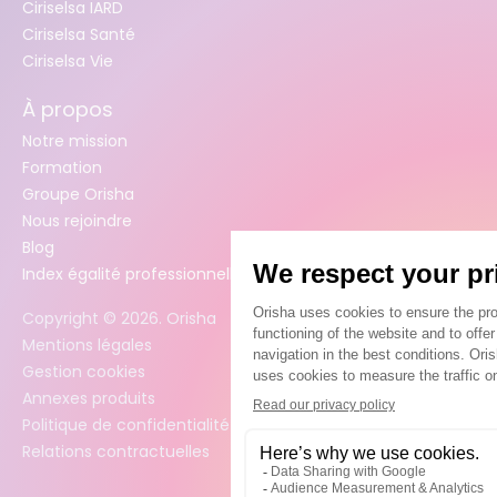
Ciriselsa IARD
Ciriselsa Santé
Ciriselsa Vie
À propos
Notre mission
Formation
Groupe Orisha
Nous rejoindre
Blog
Index égalité professionnelle femmes / hommes
Copyright ©
2026
. Orisha
Mentions légales
Gestion cookies
Annexes produits
Politique de confidentialité des données
Relations contractuelles