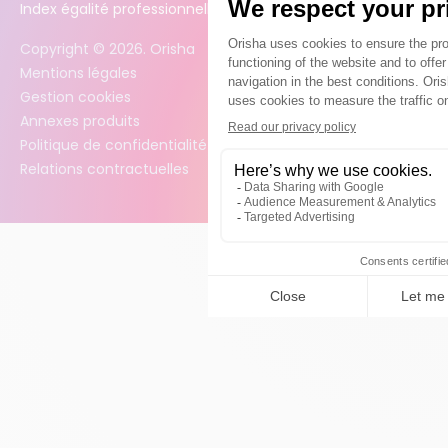
Index égalité professionnelle femmes / hommes
Copyright ©
2026
. Orisha
Mentions légales
Gestion cookies
Annexes produits
Politique de confidentialité des données
Relations contractuelles