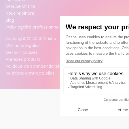
Groupe Orisha
Nous rejoindre
Blog
Index égalité professionnelle femmes / hommes
Copyright ©
2026
. Orisha
Mentions légales
Gestion cookies
Annexes produits
Politique de confidentialité des données
Relations contractuelles