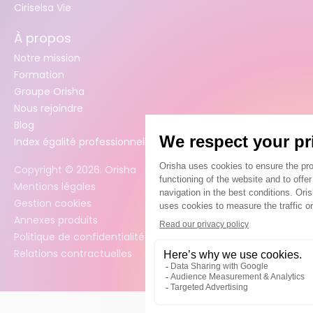
Ciriselsa Vie
À propos
Notre mission
Formation
Groupe Orisha
Nous rejoindre
Blog
Index égalité professionnelle femmes / hommes
Copyright ©
2026
. Orisha
Mentions légales
Gestion cookies
Annexes produits
Politique de confidentialité des données
Relations contractuelles