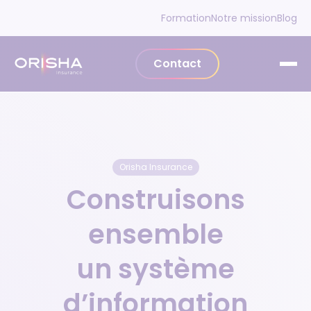
Aller au contenu
Formation
Notre mission
Blog
Contact
Orisha Insurance
Construisons
ensemble
un système
d’information