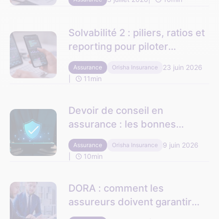
client ?
Solvabilité 2 : piliers, ratios et
reporting pour piloter
l’assurance
23 juin 2026
Assurance
Orisha Insurance
11min
Devoir de conseil en
assurance : les bonnes
pratiques pour sécuriser vos
9 juin 2026
Assurance
Orisha Insurance
contrats
10min
DORA : comment les
assureurs doivent garantir
leur résilience opérationnelle