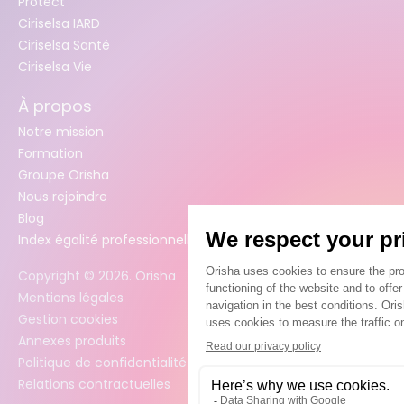
Protect
Ciriselsa IARD
Ciriselsa Santé
Ciriselsa Vie
À propos
Notre mission
Formation
Groupe Orisha
Nous rejoindre
Blog
Index égalité professionnelle femmes / hommes
Copyright ©
2026
. Orisha
Mentions légales
Gestion cookies
Annexes produits
Politique de confidentialité des données
Relations contractuelles