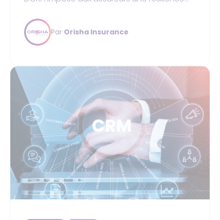
numérique stricte : gestion des risques TIC,
tests de pénétration et surveillance des
Par
Orisha Insurance
prestataires. Pour garantir la conformité et
éviter des sanctions, Orisha Insurance
propose des solutions logicielles sécurisées
qui automatisent le reporting réglementaire
des mutuelles et courtiers.