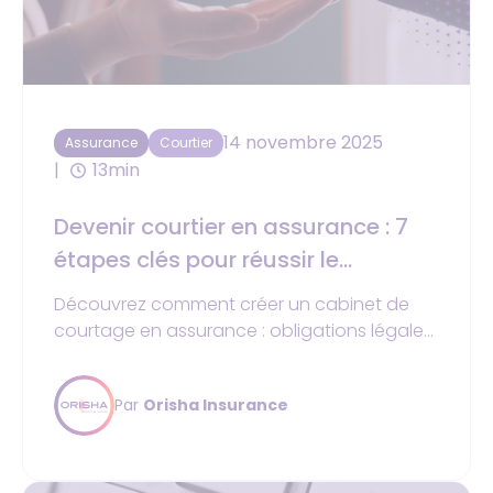
14 novembre 2025
Assurance
Courtier
13min
Devenir courtier en assurance : 7
étapes clés pour réussir le
lancement de votre cabinet de
Découvrez comment créer un cabinet de
courtage
courtage en assurance : obligations légales,
business plan, outils digitaux et bonnes
pratiques pour bâtir une activité rentable et
Par
Orisha Insurance
durable.