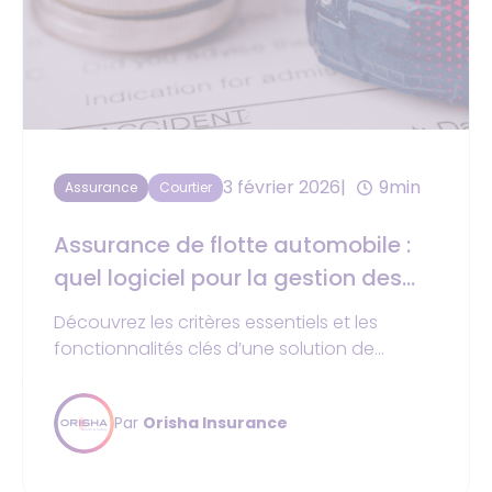
3 février 2026
9min
Assurance
Courtier
Assurance de flotte automobile :
quel logiciel pour la gestion des
polices et de la réglementation ?
Découvrez les critères essentiels et les
fonctionnalités clés d’une solution de
gestion d’assurance de flotte automobile.
Par
Orisha Insurance