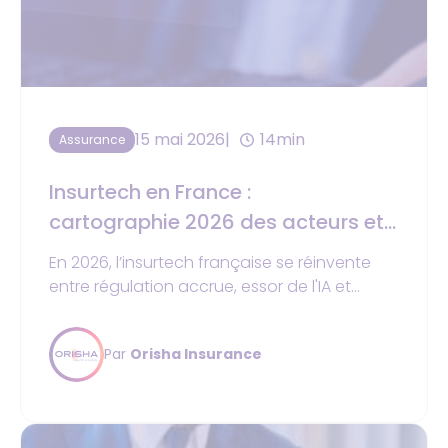
15 mai 2026
14min
Assurance
Insurtech en France :
cartographie 2026 des acteurs et
tendances
En 2026, l’insurtech française se réinvente
entre régulation accrue, essor de l'IA et
impératifs de cybersécurité. L'innovation se
déplace des simples parcours clients vers
Par
Orisha Insurance
des infrastructures logicielles toujours plus
robustes et conformes.