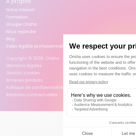
À propos
Notre mission
Formation
Groupe Orisha
Nous rejoindre
Blog
Index égalité professionnelle femmes / hommes
Copyright ©
2026
. Orisha
Mentions légales
Gestion cookies
Annexes produits
Politique de confidentialité des données
Relations contractuelles