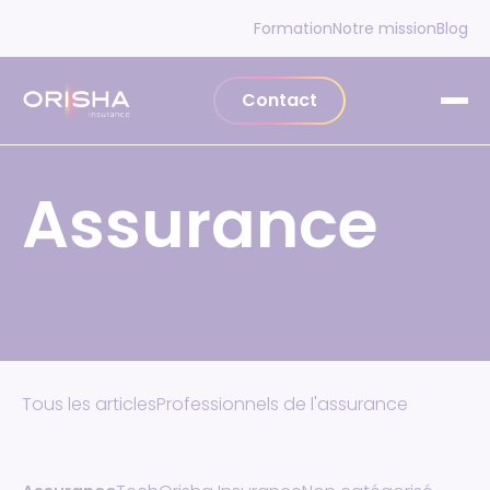
Aller au contenu
Formation
Notre mission
Blog
Contact
Assurance
Tous les articles
Professionnels de l'assurance