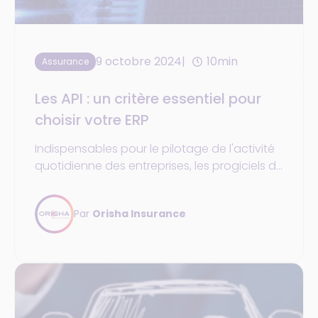
9 octobre 2024
10min
Assurance
Les API : un critère essentiel pour
choisir votre ERP
Indispensables pour le pilotage de l'activité
quotidienne des entreprises, les progiciels de
gestion intégrés sont de véritables couteaux
suisses, qui doivent s'adapter aux besoins et
Par
Orisha Insurance
aux contraintes spécifiques de chaque
structure. Toutefois, un critère est parfois
sous-estimé au moment de choisir un ERP :
les API, qui ont pourtant un impact
déterminant sur la personnalisation et
l'évolutivité de la solution.