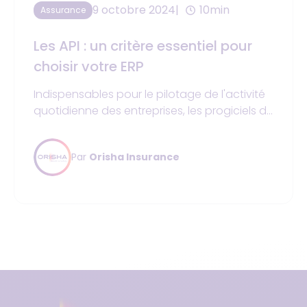
9 octobre 2024
10min
Assurance
Les API : un critère essentiel pour
choisir votre ERP
Indispensables pour le pilotage de l'activité
quotidienne des entreprises, les progiciels de
gestion intégrés sont de véritables couteaux
suisses, qui doivent s'adapter aux besoins et
Par
Orisha Insurance
aux contraintes spécifiques de chaque
structure. Toutefois, un critère est parfois
sous-estimé au moment de choisir un ERP :
les API, qui ont pourtant un impact
déterminant sur la personnalisation et
l'évolutivité de la solution.