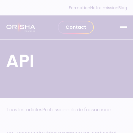
Aller au contenu
Formation
Notre mission
Blog
Contact
API
Tous les articles
Professionnels de l'assurance